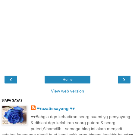
‹
›
Home
View web version
SIAPA SAYA?
♥♥azatiesayang ♥♥
♥♥Bahgia dgn kehadiran seorg suami yg penyayang
& dihiasi dgn kelahiran seorg putera & seorg
puteri,Alhamdllh...semoga blog ini akan menjadi
catatan kenangan abadi,buat kami sekluarga hingga keakhir hayat♥♥